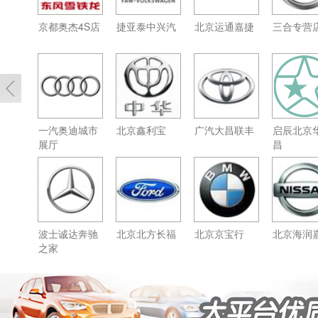
京都奥杰4S店
捷亚泰中兴汽
北京运通嘉捷
三合专营
一汽奥迪城市
北京鑫利宝
广汽大昌联丰
启辰北京
展厅
昌
波士诚达奔驰
北京北方长福
北京京宝行
北京海润
之家