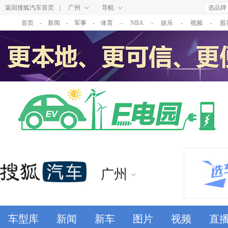
返回搜狐汽车首页
|
广州
导航
选品牌
首页
-
新闻
-
军事
-
体育
-
NBA
-
娱乐
-
视频
-
股
广州
车型库
新闻
新车
图片
视频
直