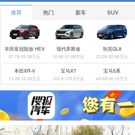
推荐
热门
新车
SUV
丰田皇冠陆放 HEV
现代库斯途
别克GL8
27.78-35.28万元
16.98-21.88万元
23.29-32.99万元
本田XR-V
宝马X7
宝马5系
13.29-15.29万元
103.9-172.9万元
43.39-55.19万元