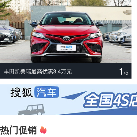
1
尊界V800/V680实力分析
主打配置诚意 解读腾势Z9S
丰田汉兰达最高优惠3万元
捷豹XFL最高优惠19.48万元
宝马X3最高优惠3万元
丰田凯美瑞最高优惠3.4万元
/
5
热门促销