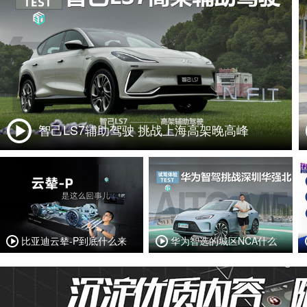
智己LS7辅助驾驶 挑战上海高架晚高峰
比亚迪云辇-P到底什么来
华为智选的城区NCA什么
头？
样？