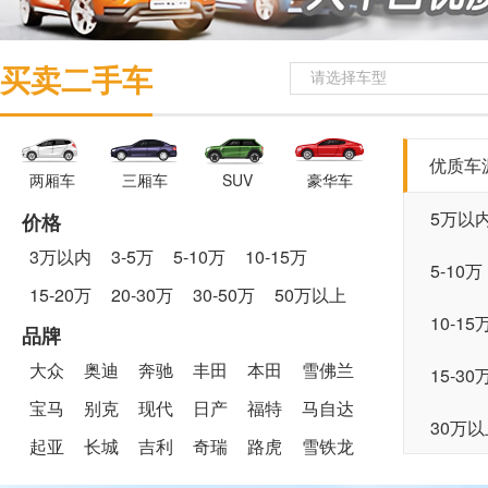
买卖二手车
请选择车型
优质车
两厢车
三厢车
SUV
豪华车
5万以
价格
3万以内
3-5万
5-10万
10-15万
5-10万
15-20万
20-30万
30-50万
50万以上
10-15
品牌
大众
奥迪
奔驰
丰田
本田
雪佛兰
15-30
宝马
别克
现代
日产
福特
马自达
30万以
起亚
长城
吉利
奇瑞
路虎
雪铁龙