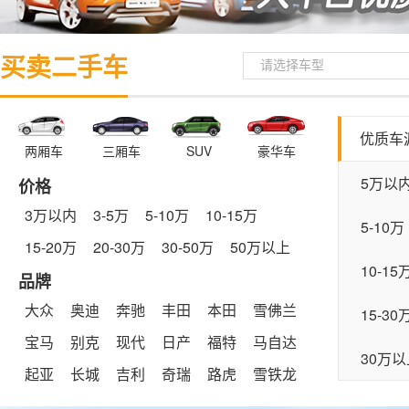
买卖二手车
请选择车型
优质车
两厢车
三厢车
SUV
豪华车
5万以
价格
3万以内
3-5万
5-10万
10-15万
5-10万
15-20万
20-30万
30-50万
50万以上
10-15
品牌
大众
奥迪
奔驰
丰田
本田
雪佛兰
15-30
宝马
别克
现代
日产
福特
马自达
30万以
起亚
长城
吉利
奇瑞
路虎
雪铁龙