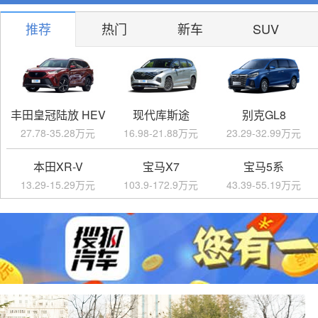
推荐
热门
新车
SUV
丰田皇冠陆放 HEV
现代库斯途
别克GL8
27.78-35.28万元
16.98-21.88万元
23.29-32.99万元
本田XR-V
宝马X7
宝马5系
13.29-15.29万元
103.9-172.9万元
43.39-55.19万元