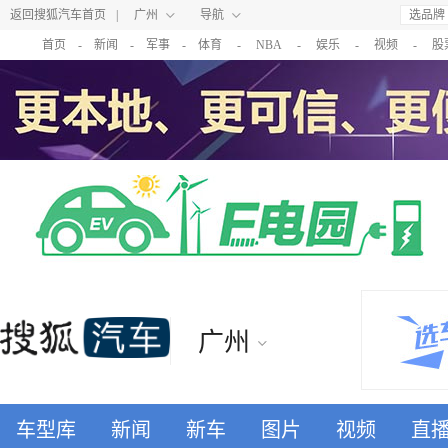
返回搜狐汽车首页
|
广州
导航
选品牌
首页
-
新闻
-
军事
-
体育
-
NBA
-
娱乐
-
视频
-
股
广州
车型库
新闻
新车
图片
视频
直