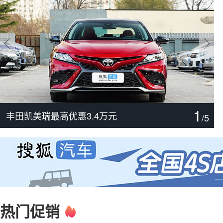
1
尊界V800/V680实力分析
主打配置诚意 解读腾势Z9S
丰田汉兰达最高优惠3万元
捷豹XFL最高优惠19.48万元
宝马X3最高优惠3万元
丰田凯美瑞最高优惠3.4万元
/
5
热门促销