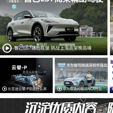
智己LS7辅助驾驶 挑战上海高架晚高峰
比亚迪云辇-P到底什么来
华为智选的城区NCA什么
头？
样？